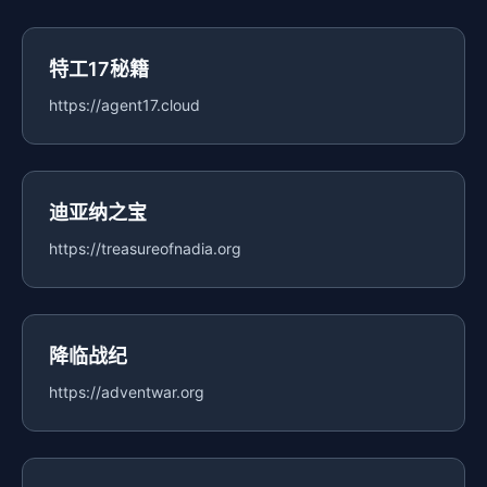
特工17秘籍
https://agent17.cloud
迪亚纳之宝
https://treasureofnadia.org
降临战纪
https://adventwar.org