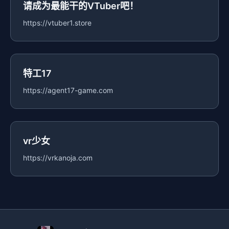
请成为最能干的VTuber吧！
https://vtuber1.store
特工17
https://agent17-game.com
vr少女
https://vrkanoja.com