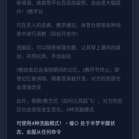
新增语、换装等平台及追加姿势，自由度大幅提
升！t教平台
可在无人的走廊、教学楼后、体育仓库等各种场
景中进行调教（目前开发中）
洗脑后，可以随意掉落衣服、让其穿上漏风的装
扮，并用玩具、手自由玩
t教结束后会清除期间的记忆，t教环节终止。即
使记忆被消除，随着逐渐被开发，对方的态度也
会逐渐改变
此外，根据t教方式（如何让其起飞），对方的反
应也会逐渐发生变化，4种洗脑模式
可使用4种洗脑模式！・催○ 处于半梦半醒状
态，会服从任何命令