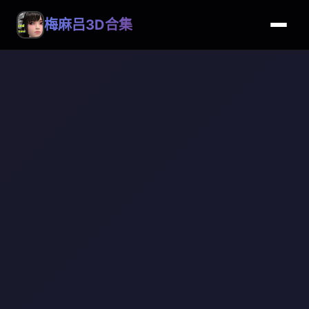
梅麻吕3D合集