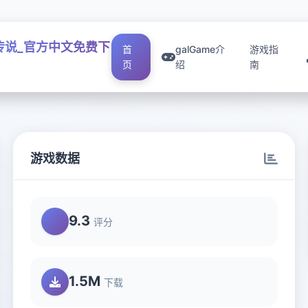
传说_官方中文免费下
首
galGame介
游戏指
页
绍
南
游戏数据
9.3
评分
1.5M
下载