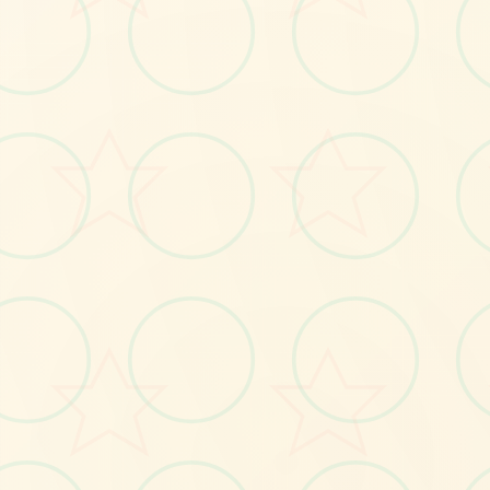
🎶
No.1