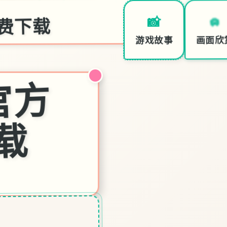
费下载
🛄
📸
画面欣
游戏故事
夏
日
传
_
官
方
中
文
免
费
下
载