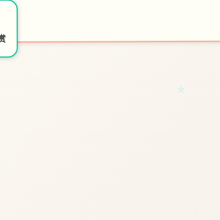
🔏
💼
开始游戏
特色玩法
赏
★