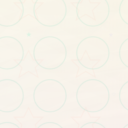
★
★
♡