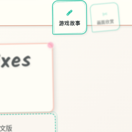
✂️
🩹
画面欣赏
游戏故事
凤
xes
中文版