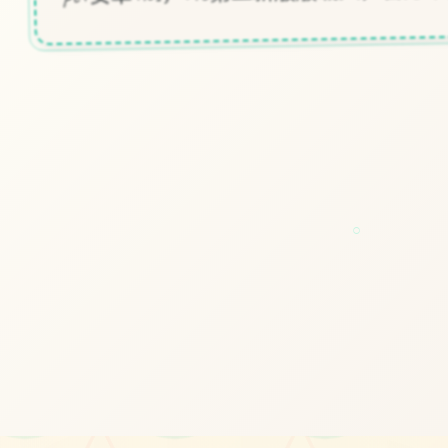
#神作slg
#凤凰v15
○
立即体验
免费完整版游戏