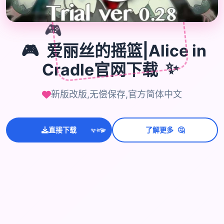
🎮
🎮
爱丽丝的摇篮|Alice in
Cradle官网下载
✨
新版改版,无偿保存,官方简体中文
🤔
直接下载
了解更多
💫
✨
⭐