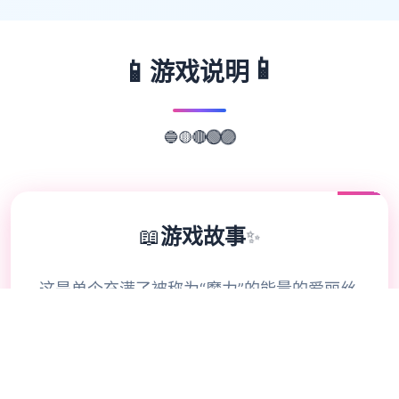
📱
📱
游戏说明
🟡
🔴
🔵
🟢
🟣
📖
游戏故事
✨
这是单个充满了被称为“魔力”的能量的爱丽丝
的摇篮天地。 “魔力”无处不在，即便在空气
中也有微量的“魔力”悬浮着。 但绝大海量数
的魔力，贮存在森林里的魔力植物中，需要通