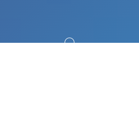
向下滚动
🖥️ 玩法说明
永恒世界|eternum。专业的游戏平台，为您提供优