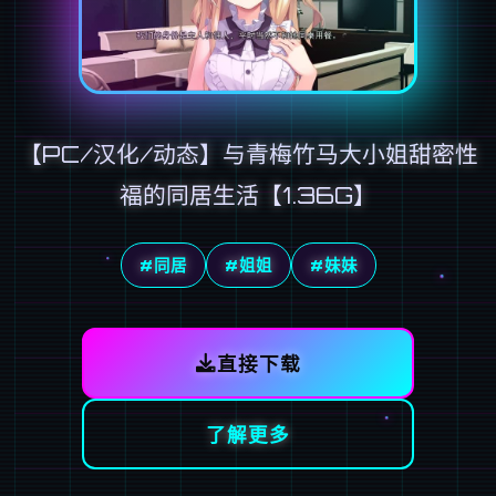
【PC/汉化/动态】与青梅竹马大小姐甜密性
福的同居生活【1.36G】
#同居
#姐姐
#妹妹
直接下载
了解更多