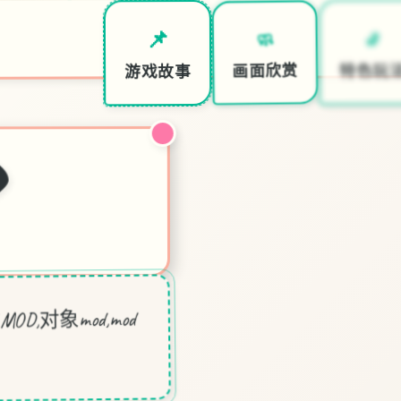
🚽
🧼
📌
特色玩
画面欣赏
游戏故事
D
D,对象mod,mod