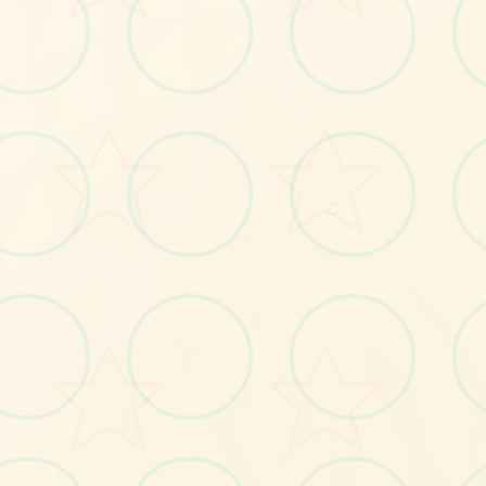
🎙️
○
No.1