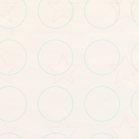
♡
♡
♡