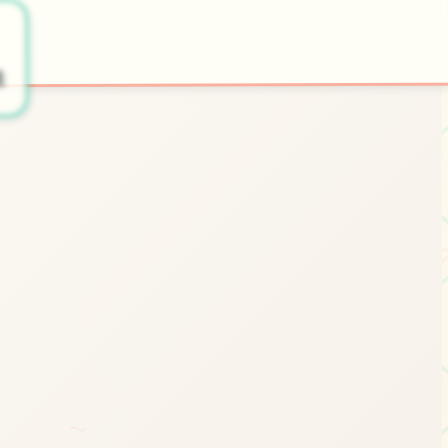
～
📤
开始游戏
法
♡
～