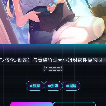
C/汉化/动态】与青梅竹马大小姐甜密性福的同
【1.36G】
#妹妹
#姐姐
#同居