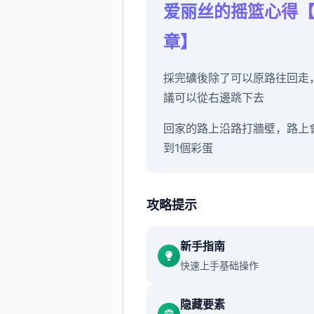
爱丽丝的摇篮心得
章】
採完礦後除了可以原路往回走
議可以從右邊跳下去
回家的路上沿路打牆壁，路上
到1個彩蛋
其中有1個房間可以拿道具【
咪】
攻略提示
新手指南
沿路除了教學關打史萊姆外建
快速上手基础操作
要再做其他戰鬥
隐藏要素
畢竟沒有迴避跟護盾的能力可