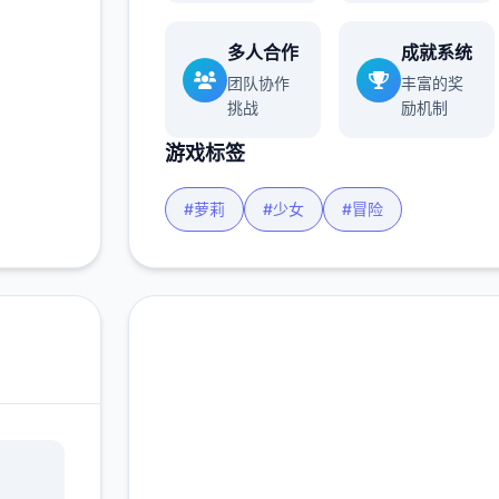
玩家
多人合作
成就系统
团队协作
丰富的奖
挑战
励机制
更多
游戏标签
#萝莉
#少女
#冒险
润色版下载 爱丽丝的摇
篮|Alice in Cradle官网