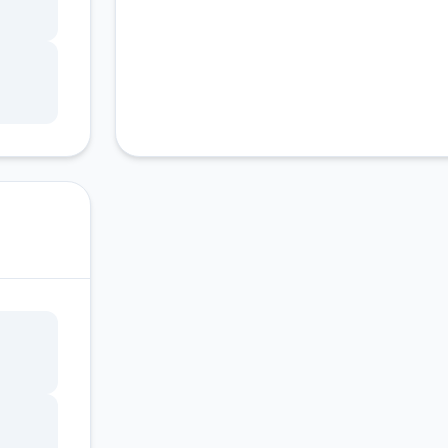
的教
是物
也都