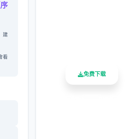
【序
下载
完整版游戏，免费体验
，建
2.3M+
4.9/5
900K+
总下载量
用户评分
活跃用户
會看
免费下载
代罪貓
安全下载
高速安装
完全免费
客服支持
議不
以用