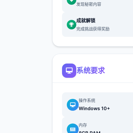
发现秘密内容
所以還是先直接回家跑完劇情
學拿能力
成就解锁
完成挑战获得奖励
跟NPC的對話建議都要看完
沿路上可以閱讀的要素，甚至
品的說明
甚至是想到處亂跑地圖探索，
系统要求
有RPG遊戲的樂趣在
爱丽丝的摇篮主站
操作系统
Windows 10+
回到家可以開背包整理物品
内存