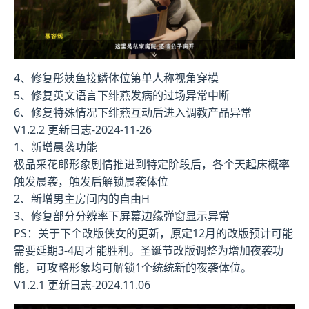
4、修复彤姨鱼接鳞体位第单人称视角穿模
5、修复英文语言下绯燕发病的过场异常中断
6、修复特殊情况下绯燕互动后进入调教产品异常
V1.2.2 更新日志-2024-11-26
1、新增晨袭功能
极品采花郎形象剧情推进到特定阶段后，各个天起床概率
触发晨袭，触发后解锁晨袭体位
2、新增男主房间内的自由H
3、修复部分分辨率下屏幕边缘弹窗显示异常
PS：关于下个改版侠女的更新，原定12月的改版预计可能
需要延期3-4周才能胜利。圣诞节改版调整为增加夜袭功
能，可攻略形象均可解锁1个统统新的夜袭体位。
V1.2.1 更新日志-2024.11.06