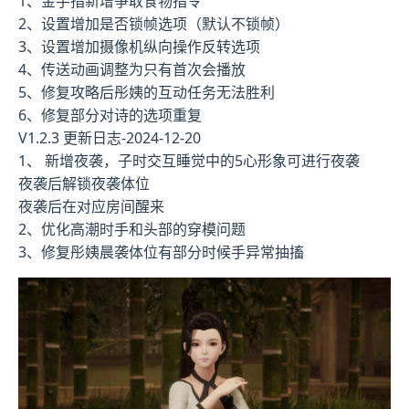
1、金手指新增争取食物指令
2、设置增加是否锁帧选项（默认不锁帧）
3、设置增加摄像机纵向操作反转选项
4、传送动画调整为只有首次会播放
5、修复攻略后彤姨的互动任务无法胜利
6、修复部分对诗的选项重复
V1.2.3 更新日志-2024-12-20
1、 新增夜袭，子时交互睡觉中的5心形象可进行夜袭
夜袭后解锁夜袭体位
夜袭后在对应房间醒来
2、优化高潮时手和头部的穿模问题
3、修复彤姨晨袭体位有部分时候手异常抽搐