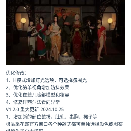
优化修改：
1、H模式增加灯光选项，可选择氛围光
2、优化第单视角增加防抖效果
3、优化崔莺儿脸部模型和妆容
4、修复绯燕斗法看向异常
V1.2.0 重大更新-2024.10.25
1、增加新的部位装扮，肚兜、裹胸、裙子等
极品采花郎官方窗口各个种款式都可单独选择颜色或图案