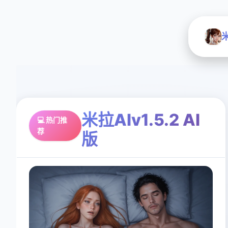
米
米拉AIv1.5.2 AI
💻 热门推
荐
版