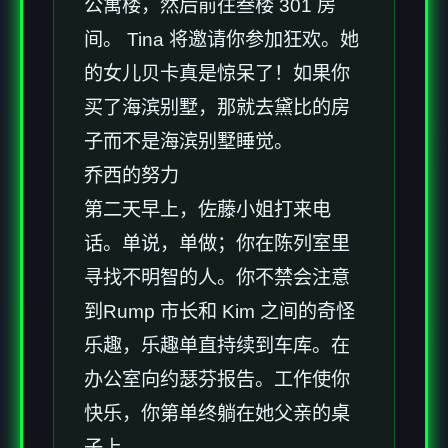
公寓楼，然后前往叁楼 301 房
间。 Tina 将邀请你参加狂欢。她
的女儿贝卡真是惊呆了！如果你
买了海滨别墅，那就去黛比的房
子而不是海滨别墅睡觉。
乔西的努力
第二天早上，佐藤小姐打来电
话。单说，单做；你在陈列室里
寻找不明智的人。你不禁会注意
到Rump 市长和 Kim 之间的奇怪
乐趣，乐趣单直持续到车库。在
办公室向约瑟芬报告。工作使你
快乐，你第单终躺在她父亲的桌
子上。