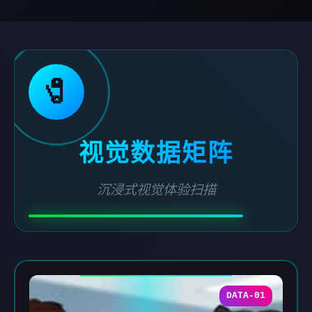
🧷
视觉数据矩阵
沉浸式视觉体验扫描
DATA-01