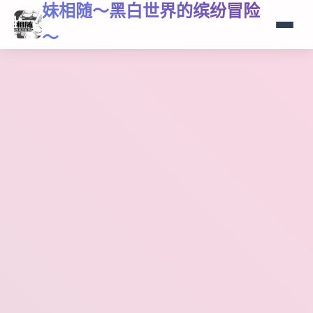
妹相随～黑白世界的缤纷冒险
～