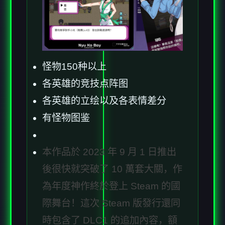
怪物150种以上
各英雄的竞技点阵图
各英雄的立绘以及各表情差分
有怪物图鉴
本作品於 2023 年 9 月 1 日推出
後很快就突破了 10 萬套大關，作
為年度神作終於登上 Steam 的國
際舞台！這次 Steam 版發行還同
時包含了 DLC1 的追加內容，額