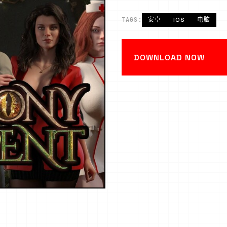
TAGS:
安卓
IOS
电脑
DOWNLOAD NOW