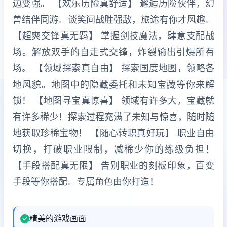
边变强。 【欢乐历险真舒适】 邂逅历险伙伴，幻
兽结伴同游。谈笑间战胜强敌，旅途有你才风趣。
【超爽交锋真无羁】 掌握剑技魔法，肆意支配战
场。解放双手的自走式交锋，炸裂输出引爆所有
场。 【领域探索真自由】 探索国度地图，领略各
地风貌。地图中的隐藏委托和未知宝藏等你来解
锁！ 【地图寻宝真惊喜】 领域有许多大，宝藏就
有许多稀少！探索过程充满了未知与惊喜，随时随
地获取珍稀宝物！ 【随心转职真好玩】 职业自由
切换，打破职业限制，减稀少你的练级负担！
【手段搭配真无限】 告别职业的刻板印象，百变
手段等你搭配。专属角色由你打造！
精美的游戏画面