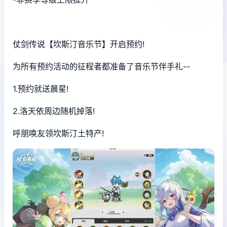
仗剑传说【坎斯汀音乐节】开启预约!
为所有预约活动的征程者都准备了音乐节伴手礼--
1.预约就送晨星!
2.洛天依周边随机掉落!
呼朋唤友领坎斯汀土特产!