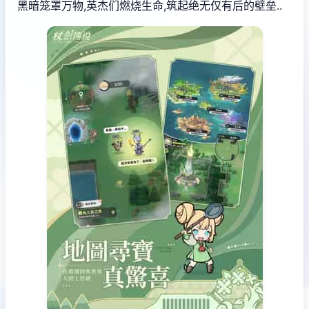
黑暗笼罩万物,英杰们燃烧生命,筑起绝无仅有后的壁垒..