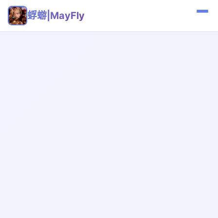
蜉蝣|MayFly