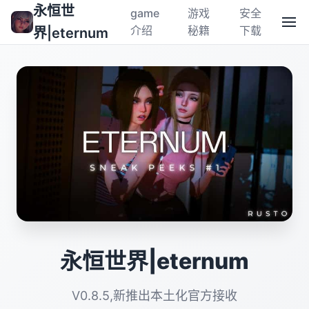
永恒世
game
游戏
安全
介绍
秘籍
下载
界|eternum
永恒世界|eternum
V0.8.5,新推出本土化官方接收