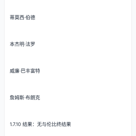
蒂莫西·伯德
本杰明·法罗
威廉·巴丰富特
詹姆斯·布朗克
1.7.10 结果：无与伦比终结果