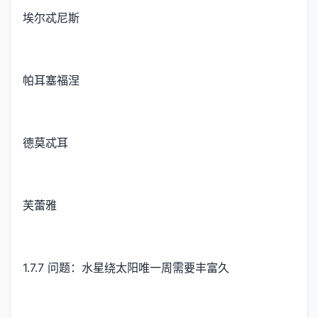
埃尔忒尼斯
帕耳塞福涅
德莫忒耳
芙蕾雅
1.7.7 问题：水星绕太阳唯一周需要丰富久