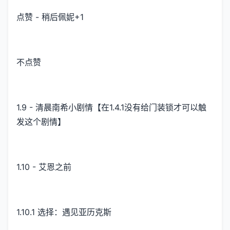
点赞 - 稍后佩妮+1
不点赞
1.9 - 清晨南希小剧情【在1.4.1没有给门装锁才可以触
发这个剧情】
1.10 - 艾恩之前
1.10.1 选择：遇见亚历克斯