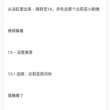
从浴缸里出来 - 跳转至1.6，并失去那个达莉亚小剧情
继续躲着
1.5 - 浴室美景
1.5.1 选择：达莉亚质问你
我睡着了