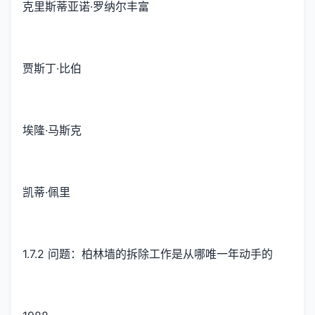
克里斯蒂亚诺·罗纳尔丰富
贾斯丁·比伯
埃隆·马斯克
凯蒂·佩里
1.7.2 问题：柏林墙的拆除工作是从哪唯一年动手的